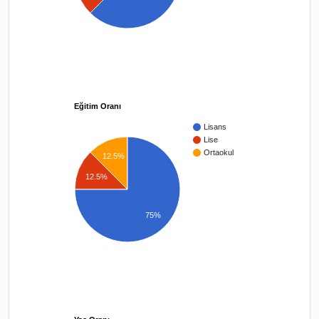
Eğitim Oranı
Lisans
Lise
Ortaokul
12.5%
12.5%
75%