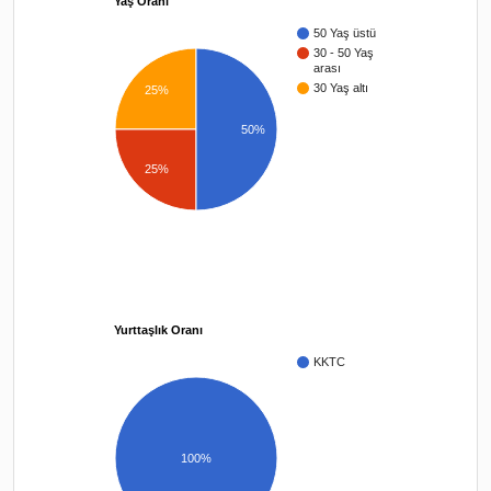
Yaş Oranı
50 Yaş üstü
30 - 50 Yaş
arası
30 Yaş altı
25%
50%
25%
Yurttaşlık Oranı
KKTC
100%