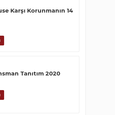
use Karşı Korunmanın 14
u
nsman Tanıtım 2020
u