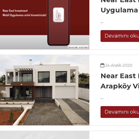
Uygulama 
...
Devamını ok
24 Aralık 2020
Near East 
Arapköy Vi
...
Devamını ok