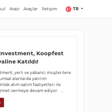
TR
kul
Arazi
Araçlar
İletişim
 Investment, Koopfest
aline Katıldı!
tment, yerli ve yabancı müşterilere
umsal alanlarda yatırım
mlak alım-satım faaliyetleri ile
izmet vermeye devam ediyor. ...
u