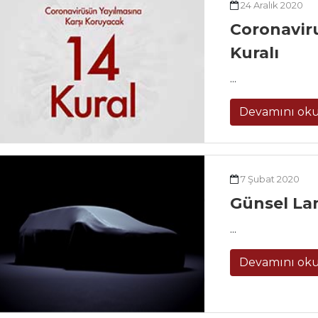
24 Aralık 2020
Coronavir
Kuralı
...
Devamını ok
7 Şubat 2020
Günsel La
...
Devamını ok